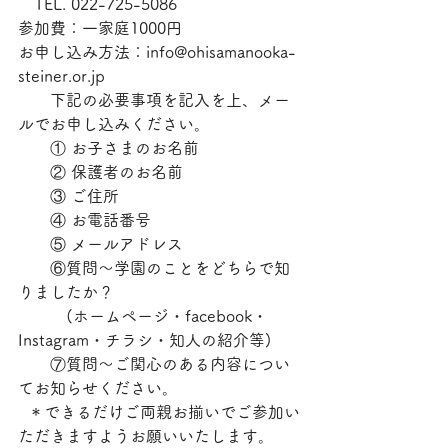
　TEL. 022-725-5086
参加費：一家庭1000円
お申し込み方法：info@ohisamanooka-
steiner.or.jp
　　下記の必要事項を記入を上、メー
ルでお申し込みください。
　　① お子さまのお名前
　　② 保護者のお名前
　　③ ご住所
　　④ お電話番号
　　⑤ メールアドレス
　　⑥質問〜学園のことをどちらで知
りましたか？
　　　(ホームページ・facebook・
Instagram・チラシ・知人の紹介等)
　　⑦質問〜ご関心のある内容につい
てお知らせください。
  ＊できるだけご両親お揃いでご参加い
ただきますようお願いいたします。