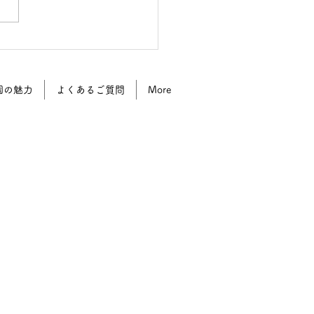
タイナー教育に学ぶ ひ
ぼっこの幸せな子育て講
オンサイト第一回
園の魅力
よくあるご質問
More