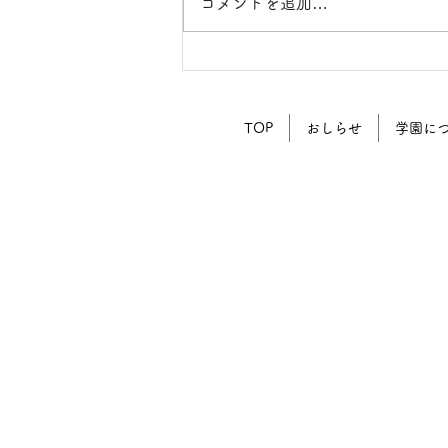
コメントを追加…
〜私の内なる光に出会う〜大
人のシュタイナー学校のご案
内
TOP
おしらせ
学園に