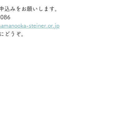
申込みをお願いします。
5086
samanooka-steiner.or.jp
にどうぞ。