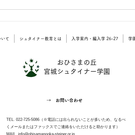
🌿オープンスクールのお知ら
シュ
せ
なた
座 
ついて
シュタイナー教育とは
入学案内・編入学 26-27
学
おひさまの丘
宮城シュタイナー学園
→ お問い合わせ
TEL. 022-725-5086（※電話には出られないことが多いため、なるべ
くメールまたはファックスでご連絡をいただけると助かります）
MAIL.
info@ohisamanooka-steiner.or.jp