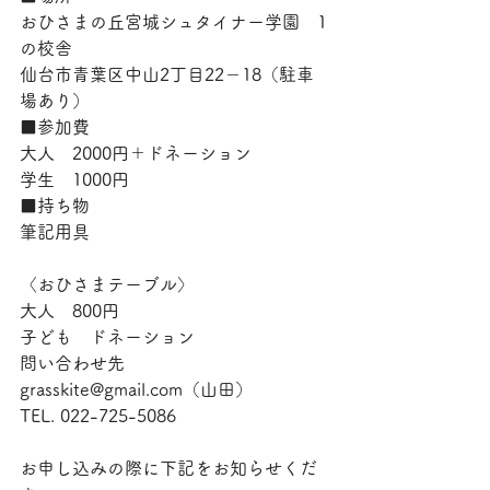
おひさまの丘宮城シュタイナー学園　1
の校舎
仙台市青葉区中山2丁目22－18（駐車
場あり）
■参加費
大人　2000円＋ドネーション
学生　1000円
■持ち物
筆記用具
〈おひさまテーブル〉
大人　800円
子ども　ドネーション
問い合わせ先　
grasskite@gmail.com（山田）
TEL. 022-725-5086
お申し込みの際に下記をお知らせくだ