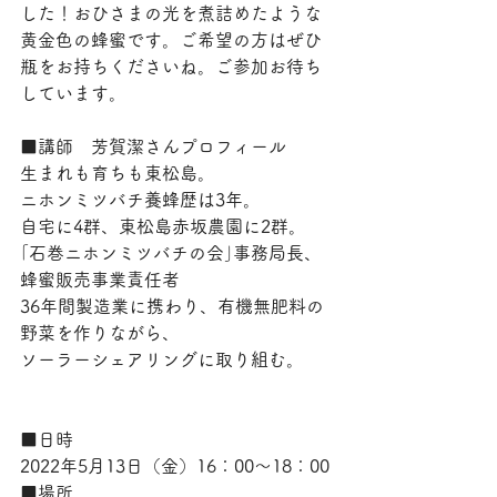
した！おひさまの光を煮詰めたような
黄金色の蜂蜜です。ご希望の方はぜひ
瓶をお持ちくださいね。ご参加お待ち
しています。
■講師　芳賀潔さんプロフィール
生まれも育ちも東松島。
ニホンミツバチ養蜂歴は3年。
自宅に4群、東松島赤坂農園に2群。
｢石巻ニホンミツバチの会｣事務局長、
蜂蜜販売事業責任者
36年間製造業に携わり、有機無肥料の
野菜を作りながら、
ソーラーシェアリングに取り組む。
■日時
2022年5月13日（金）16：00〜18：00
■場所