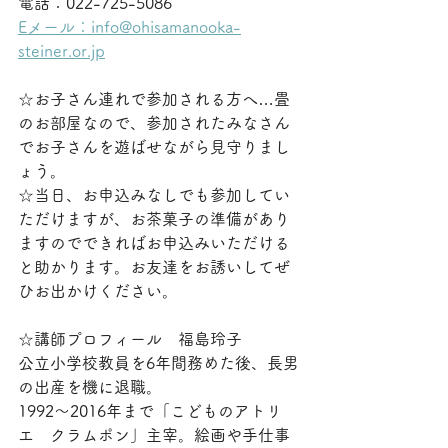
電話：022-725-5086
Eメール：info@ohisamanooka-
steiner.or.jp
☆お子さん連れで参加される方へ…畳
のお部屋なので、参加されたみなさん
でお子さんを遊ばせながら見守りまし
ょう。
☆当日、お申込みなしでも参加してい
ただけますが、お茶菓子の準備があり
ますのでできればお申込みいただける
と助かります。お友達をお誘いしてぜ
ひお出かけください。
☆講師プロフィール　福島玲子
公立小学校教員を6年間務めた後、長男
の出産を機に退職。
1992〜2016年まで「こどものアトリ
エ　クラムポン」主宰。絵画や手仕事