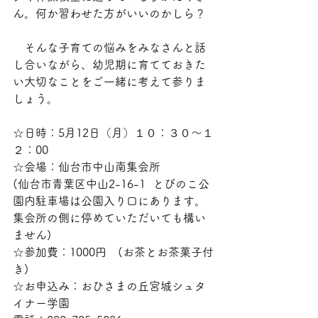
ん。何か習わせた方がいいのかしら？
　そんな子育ての悩みをみなさんと話
し合いながら、幼児期に育てておきた
い大切なことをご一緒に考えて参りま
しょう。
☆日時：5月12日（月）１０：３０～１
２：00
☆会場：仙台市中山南集会所
(仙台市青葉区中山2-16-1  とびのこ公
園内駐車場は公園入り口にあります。
集会所の側に停めていただいても構い
ません)
☆参加費：1000円　(お茶とお茶菓子付
き)
☆お申込み：おひさまの丘宮城シュタ
イナー学園